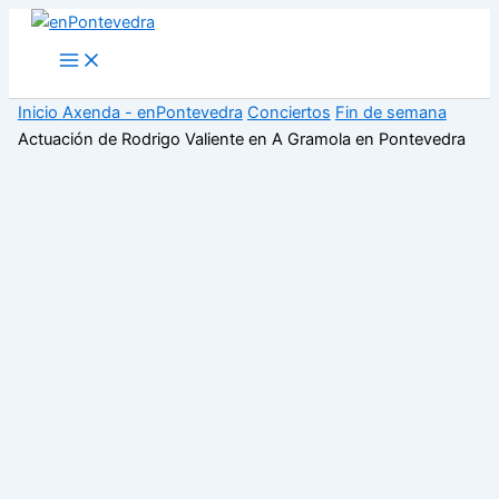
Ir
al
Main
Menu
contenido
Inicio
Axenda - enPontevedra
Conciertos
Fin de semana
Actuación de Rodrigo Valiente en A Gramola en Pontevedra