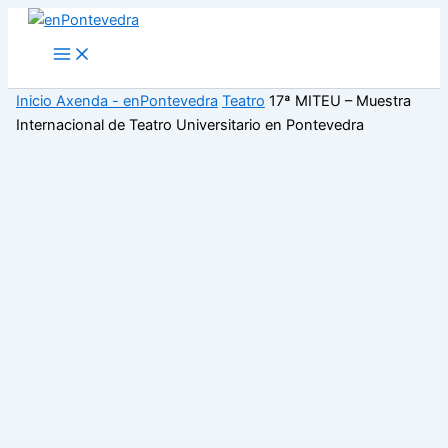
Ir
al
Main
Menu
contenido
Inicio
Axenda - enPontevedra
Teatro
17ª MITEU – Muestra
Internacional de Teatro Universitario en Pontevedra