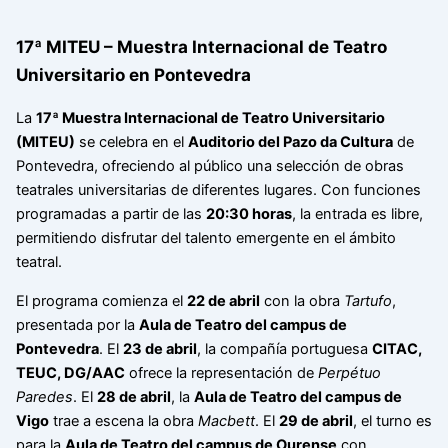
17ª MITEU – Muestra Internacional de Teatro
Universitario en Pontevedra
La
17ª Muestra Internacional de Teatro Universitario
(MITEU)
se celebra en el
Auditorio del Pazo da Cultura
de
Pontevedra, ofreciendo al público una selección de obras
teatrales universitarias de diferentes lugares. Con funciones
programadas a partir de las
20:30 horas
, la entrada es libre,
permitiendo disfrutar del talento emergente en el ámbito
teatral.
El programa comienza el
22 de abril
con la obra
Tartufo
,
presentada por la
Aula de Teatro del campus de
Pontevedra
. El
23 de abril
, la compañía portuguesa
CITAC,
TEUC, DG/AAC
ofrece la representación de
Perpétuo
Paredes
. El
28 de abril
, la
Aula de Teatro del campus de
Vigo
trae a escena la obra
Macbett
. El
29 de abril
, el turno es
para la
Aula de Teatro del campus de Ourense
con