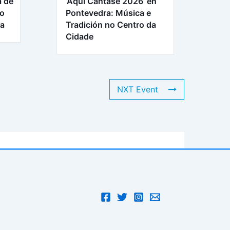
a de
‘Aquí Cántase 2026’ en
ro
Pontevedra: Música e
ra
Tradición no Centro da
Cidade
NXT Event