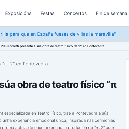
Exposicións
Festas
Concertos
Fin de semana
rilla para que en España fueses de villas la maravilla"
Pía Nicoletti presenta a súa obra de teatro físico “π r2” en Pontevedra
 súa obra de teatro físico “π
ght especializada en Teatro Físico, trae a Pontevedra a súa
co unha experiencia emocional única, inspirada nas cerimonias
a propia actriz, de orixe arxentino, a produción de
“π r2”
corre