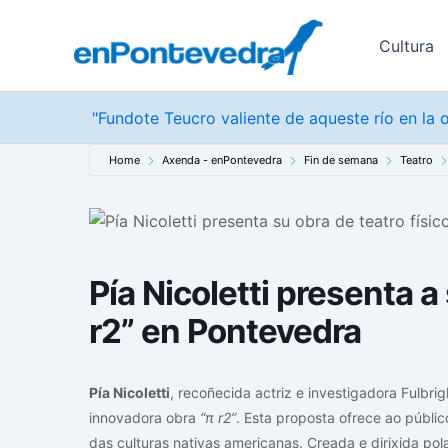
Ir
ao
Cultura
contido
"Fundote Teucro valiente de aqueste río en la o
Home
Axenda - enPontevedra
Fin de semana
Teatro
Pía Nicoletti presenta a
r2” en Pontevedra
Pía Nicoletti
, recoñecida actriz e investigadora Fulbri
innovadora obra
“π r2”
. Esta proposta ofrece ao públi
das culturas nativas americanas. Creada e dirixida pol