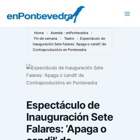
Ir
ao
Main
contido
Men
Home
Axenda - enPontevedra
Fin de semana
Teatro
Espectáculo de
Inauguración Sete Falares: ‘Apaga o candil’ de
Contraproducións en Pontevedra
Espectáculo de
Inauguración Sete
Falares: ‘Apaga o