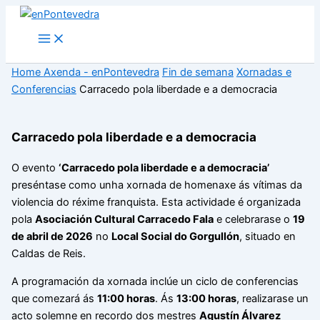
Ir
ao
Main
Menu
contido
Home
Axenda - enPontevedra
Fin de semana
Xornadas e
Conferencias
Carracedo pola liberdade e a democracia
Carracedo pola liberdade e a democracia
O evento
‘Carracedo pola liberdade e a democracia’
preséntase como unha xornada de homenaxe ás vítimas da
violencia do réxime franquista. Esta actividade é organizada
pola
Asociación Cultural Carracedo Fala
e celebrarase o
19
de abril de 2026
no
Local Social do Gorgullón
, situado en
Caldas de Reis.
A programación da xornada inclúe un ciclo de conferencias
que comezará ás
11:00 horas
. Ás
13:00 horas
, realizarase un
acto solemne en recordo dos mestres
Agustín Álvarez