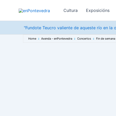
Ir
ao
Cultura
Exposicións
contido
"Fundote Teucro valiente de aqueste río en la o
Home
Axenda - enPontevedra
Concertos
Fin de semana