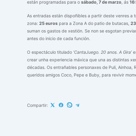
están programadas para o
sábado, 7 de marzo
, ás
16
As entradas están dispoñibles a partir deste venres a 
zona:
25 euros
para a Zona A do patio de butacas,
23
suman os gastos de xestión. Se non se esgotan previam
antes do inicio de cada función.
O espectáculo titulado
‘CantaJuego. 20 anos. A Gira’
es
crear unha experiencia máxica que una as distintas xe
décadas. Os entrañables personaxes de Puli, Ainhoa, R
queridos amigos Coco, Pepe e Buby, para revivir mome
Compartir: