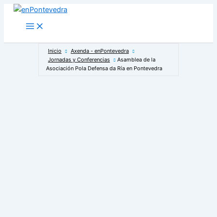
Ir
al
Main
Menu
contenido
Inicio
Axenda - enPontevedra
Jornadas y Conferencias
Asamblea de la
Asociación Pola Defensa da Ría en Pontevedra